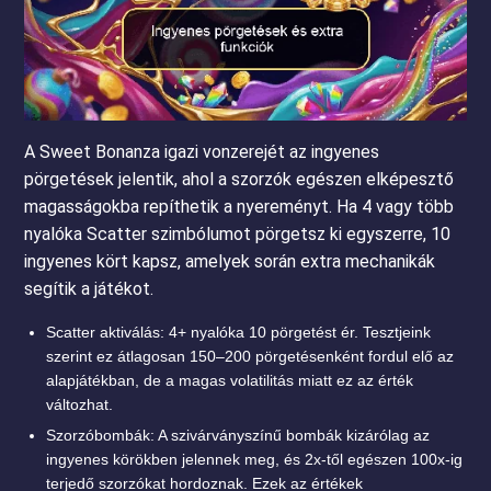
A Sweet Bonanza igazi vonzerejét az ingyenes
pörgetések jelentik, ahol a szorzók egészen elképesztő
magasságokba repíthetik a nyereményt. Ha 4 vagy több
nyalóka Scatter szimbólumot pörgetsz ki egyszerre, 10
ingyenes kört kapsz, amelyek során extra mechanikák
segítik a játékot.
Scatter aktiválás: 4+ nyalóka 10 pörgetést ér. Tesztjeink
szerint ez átlagosan 150–200 pörgetésenként fordul elő az
alapjátékban, de a magas volatilitás miatt ez az érték
változhat.
Szorzóbombák: A szivárványszínű bombák kizárólag az
ingyenes körökben jelennek meg, és 2x-től egészen 100x-ig
terjedő szorzókat hordoznak. Ezek az értékek