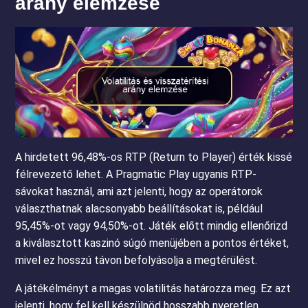
arány elemzése
A hirdetett 96,48%-os RTP (Return to Player) érték kissé
félrevezető lehet. A Pragmatic Play ugyanis RTP-
sávokat használ, ami azt jelenti, hogy az operátorok
választhatnak alacsonyabb beállításokat is, például
95,45%-ot vagy 94,50%-ot. Játék előtt mindig ellenőrizd
a kiválasztott kaszinó súgó menüjében a pontos értéket,
mivel ez hosszú távon befolyásolja a megtérülést.
A játékélményt a magas volatilitás határozza meg. Ez azt
jelenti, hogy fel kell készülnöd hosszabb nyeretlen