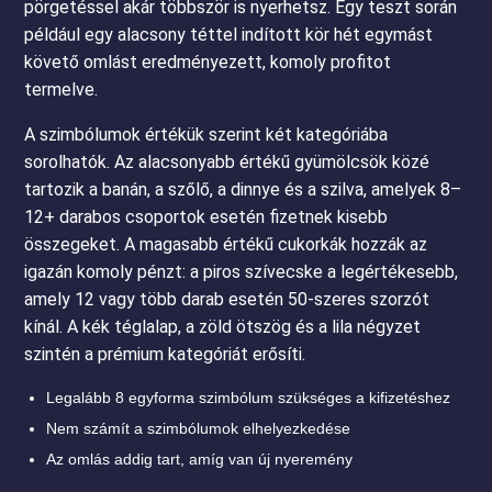
pörgetéssel akár többször is nyerhetsz. Egy teszt során
például egy alacsony téttel indított kör hét egymást
követő omlást eredményezett, komoly profitot
termelve.
A szimbólumok értékük szerint két kategóriába
sorolhatók. Az alacsonyabb értékű gyümölcsök közé
tartozik a banán, a szőlő, a dinnye és a szilva, amelyek 8–
12+ darabos csoportok esetén fizetnek kisebb
összegeket. A magasabb értékű cukorkák hozzák az
igazán komoly pénzt: a piros szívecske a legértékesebb,
amely 12 vagy több darab esetén 50-szeres szorzót
kínál. A kék téglalap, a zöld ötszög és a lila négyzet
szintén a prémium kategóriát erősíti.
Legalább 8 egyforma szimbólum szükséges a kifizetéshez
Nem számít a szimbólumok elhelyezkedése
Az omlás addig tart, amíg van új nyeremény