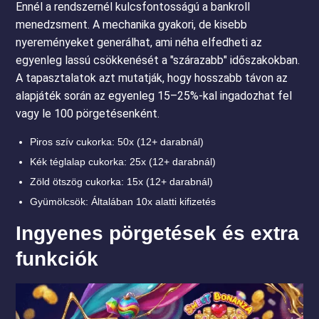
Ennél a rendszernél kulcsfontosságú a bankroll
menedzsment. A mechanika gyakori, de kisebb
nyereményeket generálhat, ami néha elfedheti az
egyenleg lassú csökkenését a "szárazabb" időszakokban.
A tapasztalatok azt mutatják, hogy hosszabb távon az
alapjáték során az egyenleg 15–25%-kal ingadozhat fel
vagy le 100 pörgetésenként.
Piros szív cukorka: 50x (12+ darabnál)
Kék téglalap cukorka: 25x (12+ darabnál)
Zöld ötszög cukorka: 15x (12+ darabnál)
Gyümölcsök: Általában 10x alatti kifizetés
Ingyenes pörgetések és extra
funkciók