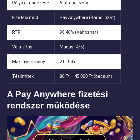
Pálya elrendezése
6 tárcsa, 5 sor
Fizetési mód
Pay Anywhere (Bárhol fizet)
RTP
96,48% (Változhat)
Volatilitás
Magas (4/5)
Max. nyeremény
21 100x
Tét limitek
80 Ft – 45 000 Ft (becsült)
A Pay Anywhere fizetési
rendszer működése