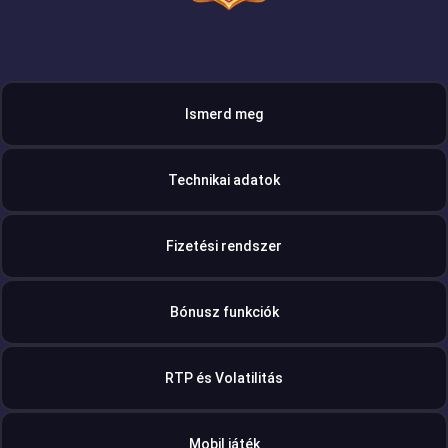
Ismerd meg
Technikai adatok
Fizetési rendszer
Bónusz funkciók
RTP és Volatilitás
Mobil játék